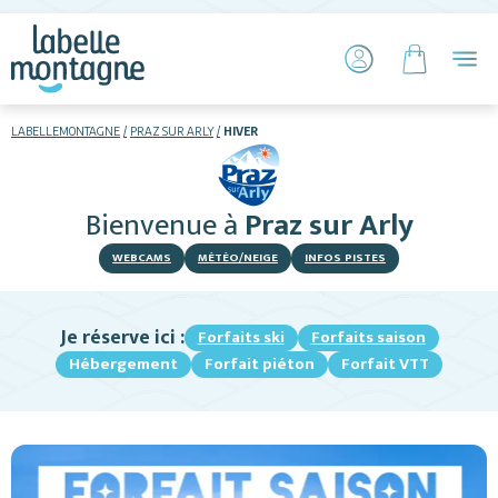
LABELLEMONTAGNE
PRAZ SUR ARLY
HIVER
HIVER
ETÉ
Bienvenue
à
Praz sur Arly
Skier
WEBCAMS
MÉTÉO/NEIGE
INFOS PISTES
Je réserve ici :
Forfaits ski
Forfaits saison
Hébergement
Forfait piéton
Forfait VTT
Hébergements
Activités