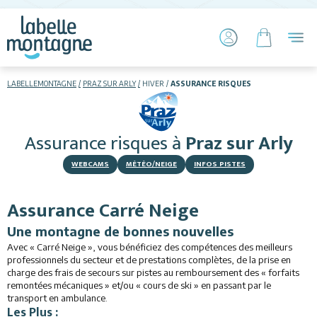
LABELLEMONTAGNE
PRAZ SUR ARLY
HIVER
ASSURANCE RISQUES
HIVER
ETÉ
Assurance risques
à
Praz sur Arly
Skier
WEBCAMS
MÉTÉO/NEIGE
INFOS PISTES
Assurance Carré Neige
Une montagne de bonnes nouvelles
Avec « Carré Neige », vous bénéficiez des compétences des meilleurs
professionnels du secteur et de prestations complètes, de la prise en
Hébergements
charge des frais de secours sur pistes au remboursement des « forfaits
remontées mécaniques » et/ou « cours de ski » en passant par le
transport en ambulance.
Activités
Les Plus :