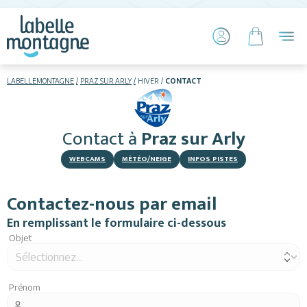
LABELLEMONTAGNE
PRAZ SUR ARLY
HIVER
CONTACT
HIVER
ETÉ
Contact
à
Praz sur Arly
Skier
WEBCAMS
MÉTÉO/NEIGE
INFOS PISTES
Contactez-nous par email
En remplissant le formulaire ci-dessous
Objet
Hébergements
Prénom
Activités