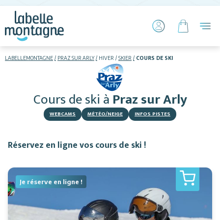
LABELLEMONTAGNE
PRAZ SUR ARLY
HIVER
SKIER
COURS DE SKI
HIVER
ETÉ
Cours de ski
à
Praz sur Arly
Skier
WEBCAMS
MÉTÉO/NEIGE
INFOS PISTES
Réservez en ligne vos cours de ski !
Je réserve en ligne !
Hébergements
Activités