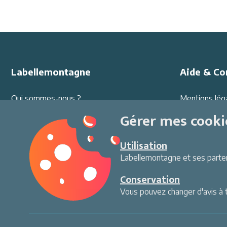
Labellemontagne
Aide & Co
Qui sommes-nous ?
Mentions lég
Offres d'emploi
Protection d
Gérer mes cooki
Partenariats
Conditions G
Ambassadeurs
Sécurité au sk
Utilisation
Presse
Environneme
Labellemontagne et ses partena
Contact
Paiement séc
Conservation
Vous pouvez changer d'avis à 
Gérer mes cookies