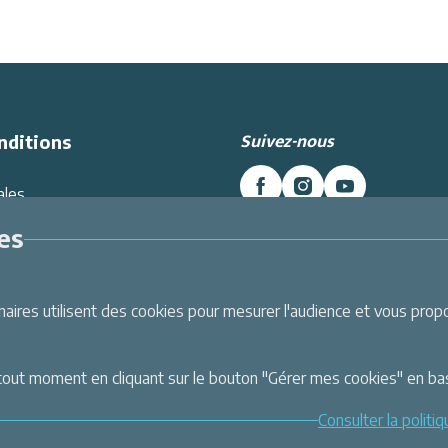
Suivez-nous
nditions
ales
es données
es
Intranet
Inscrivez-vous à la newslett
énérales de Vente
Et recevez toutes les dernières
i
Labellemontagne
nt
ires utilisent des cookies pour mesurer l'audience et vous propos
Je m'inscris
urisé CB & 3X sans frais
tout moment en cliquant sur le bouton "Gérer mes cookies" en ba
Consulter la politi