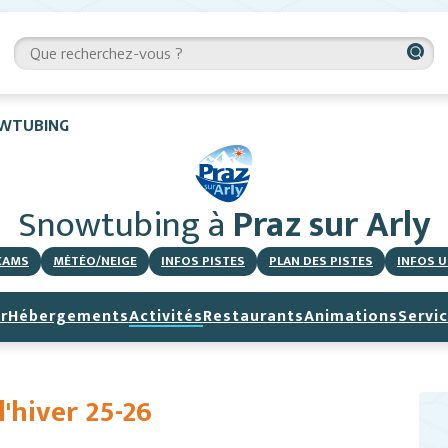
WTUBING
Snowtubing
à
Praz sur Arly
CAMS
MÉTÉO/NEIGE
INFOS PISTES
PLAN DES PISTES
INFOS U
r
Hébergements
Activités
Restaurants
Animations
Servi
'hiver 25-26