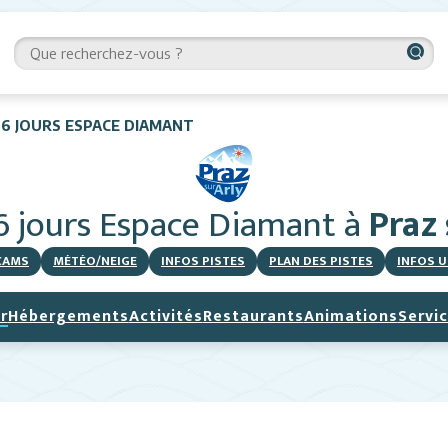
 6 JOURS ESPACE DIAMANT
 6 jours Espace Diamant
à
Praz 
CAMS
MÉTÉO/NEIGE
INFOS PISTES
PLAN DES PISTES
INFOS U
r
Hébergements
Activités
Restaurants
Animations
Servi