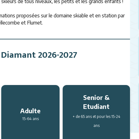
skieurs de tous niveaux, les petits et les grands enfants !
mations proposées sur le domaine skiable et en station par
llecombe et Flumet.
ce Diamant 2026-2027
Senior &
Etudiant
Adulte
+ de 65 ans et pour les 15-24
15-64 ans
ans