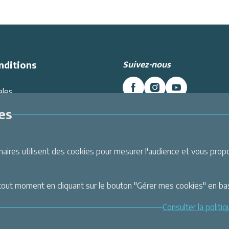
Suivez-nous
nditions
ales
es données
es
Intranet
Inscrivez-vous à la newslett
énérales de Vente
Et recevez toutes les dernières
i
Labellemontagne
nt
ires utilisent des cookies pour mesurer l'audience et vous propos
Je m'inscris
urisé CB & 3X sans frais
tout moment en cliquant sur le bouton "Gérer mes cookies" en ba
Consulter la politi