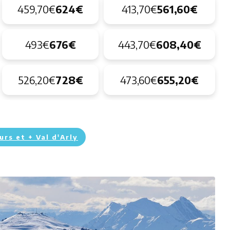
459,70€
624€
413,70€
561,60€
493€
676€
443,70€
608,40€
526,20€
728€
473,60€
655,20€
ours et + Val d'Arly