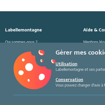
Labellemontagne
Aide & Co
Qui sommes-nous ?
Mentions lég
Offres d'emploi
Protection d
Gérer mes cooki
Partenariats
Conditions G
Ambassadeurs
Sécurité au sk
Utilisation
Presse
Environneme
Labellemontagne et ses partena
Contact
Paiement séc
Conservation
Vous pouvez changer d'avis à 
Gérer mes cookies