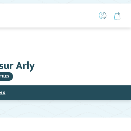
sur Arly
TILES
ces