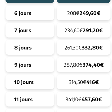
6 jours
208€
249,60€
7 jours
234,60€
291,20€
8 jours
261,30€
332,80€
9 jours
287,80€
374,40€
10 jours
314,50€
416€
11 jours
341,10€
457,60€