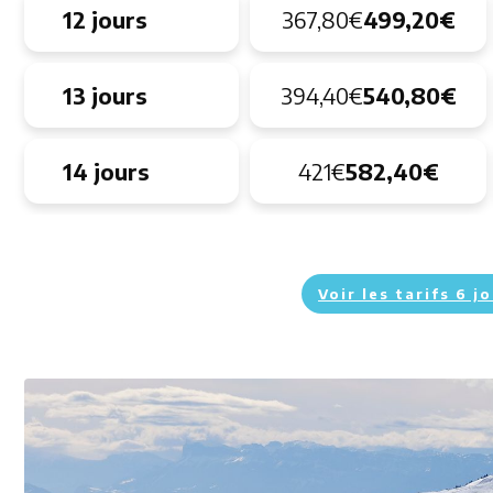
12 jours
367,80€
499,20€
13 jours
394,40€
540,80€
14 jours
421€
582,40€
Voir les tarifs 6 j