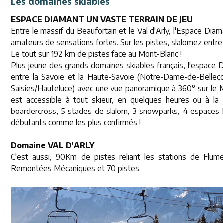
Les domaines skiables
ESPACE DIAMANT UN VASTE TERRAIN DE JEU
Entre le massif du Beaufortain et le Val d'Arly, l'Espace Diama
amateurs de sensations fortes. Sur les pistes, slalomez entre
Le tout sur 192 km de pistes face au Mont-Blanc !
Plus jeune des grands domaines skiables français, l'espace Di
entre la Savoie et la Haute-Savoie (Notre-Dame-de-Bellec
Saisies/Hauteluce) avec une vue panoramique à 360° sur le M
est accessible à tout skieur, en quelques heures ou à la j
boardercross, 5 stades de slalom, 3 snowparks, 4 espaces l
débutants comme les plus confirmés !
Domaine VAL D'ARLY
C'est aussi, 90Km de pistes reliant les stations de Fl
Remontées Mécaniques et 70 pistes.