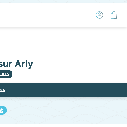
sur Arly
TILES
ces
nt