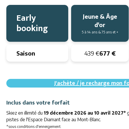
Early
Jeune & Âge
d'or
booking
5 à 14 ans & 75 ans et +
Saison
439 €
677 €
J'achète / je recharge mon f
Inclus dans votre forfait
Skiez en illimité du
19 décembre 2026 au 10 avril 2027*
g
pistes de l'Espace Diamant face au Mont-Blanc.
*sous conditions d'enneigement.