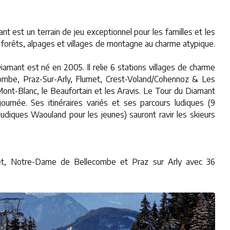
nt est un terrain de jeu exceptionnel pour les familles et les
 forêts, alpages et villages de montagne au charme atypique.
amant est né en 2005. Il relie 6 stations villages de charme
ombe, Praz-Sur-Arly, Flumet, Crest-Voland/Cohennoz & Les
ont-Blanc, le Beaufortain et les Aravis. Le Tour du Diamant
ournée. Ses itinéraires variés et ses parcours ludiques (9
udiques Waouland pour les jeunes) sauront ravir les skieurs
umet, Notre-Dame de Bellecombe et Praz sur Arly avec 36