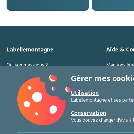
Labellemontagne
Aide & Co
Qui sommes-nous ?
Mentions lég
Offres d'emploi
Protection d
Gérer mes cooki
Partenariats
Conditions G
Ambassadeurs
Sécurité au sk
Utilisation
Presse
Environneme
Labellemontagne et ses partena
Contact
Paiement séc
Conservation
Vous pouvez changer d'avis à 