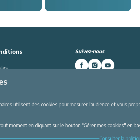
Suivez-nous
nditions
ales
es données
es
Intranet
Inscrivez-vous à la newslett
énérales de Vente
Et recevez toutes les dernières
i
Labellemontagne
nt
ires utilisent des cookies pour mesurer l'audience et vous propos
Je m'inscris
urisé CB & 3X sans frais
tout moment en cliquant sur le bouton "Gérer mes cookies" en ba
Consulter la politi