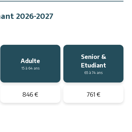
mant
2026-2027
Senior &
Adulte
Etudiant
15 à 64 ans
65 à 74 ans
846 €
761 €