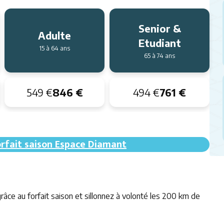
Senior &
Adulte
Etudiant
15 à 64 ans
65 à 74 ans
549 €
846 €
494 €
761 €
orfait saison Espace Diamant
râce au forfait saison et sillonnez à volonté les 200 km de