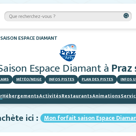
 SAISON ESPACE DIAMANT
 Saison Espace Diamant
à
Praz 
CAMS
MÉTÉO/NEIGE
INFOS PISTES
PLAN DES PISTES
INFOS U
r
Hébergements
Activités
Restaurants
Animations
Servi
achète ici :
Mon forfait saison Espace Diama