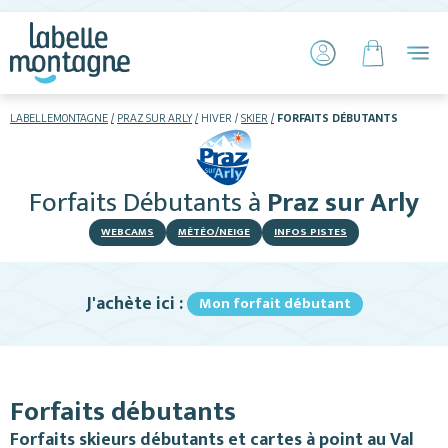
LABELLEMONTAGNE
PRAZ SUR ARLY
HIVER
SKIER
FORFAITS DÉBUTANTS
HIVER
ETÉ
Forfaits Débutants
à
Praz sur Arly
Skier
WEBCAMS
MÉTÉO/NEIGE
INFOS PISTES
J'achète ici :
Mon forfait débutant
Hébergements
Forfaits débutants
Activités
Forfaits skieurs débutants et cartes à point au Val