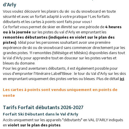
d'Arly
Restaurants
Vous voulez découvrir les plaisirs du ski ou du snowboard en toute
sécurité et avec un forfait adapté à votre pratique ? Les forfaits
Animations
débutants et les cartes à points sont faits pour vous !
Ce forfait vous permet de skier en illimité sur une période de
4 heures
ou à la journée
sur les pistes du val d'Arly en empruntant les
Services
remontées débutantes (indiquées en violet sur le plan des
pistes)
. Idéal pour les personnes souhaitant avoir une première
expérience de ski ou de snowboard sans commencer directement par les
grandes pistes. 11 remontées (télésiège et téléskis) disponibles dans tout
le Val d'Arly pour apprendre tout en douceur sur les pistes vertes et
bleues du domaine.
Pour les grand aventuriers débutants, il est également possible pour
vous d'emprunter l'itinéraire Labell'Bleue : le tour du Val d'Arly sur les skis
en empruntant uniquement des pistes vertes ou bleues. Plus de détail
ici
.
Les cartes à points sont vendus uniquement en points de
vente
Tarifs Forfait débutants 2026-2027
Forfait Ski Débutant dans le Val d'Arly
Accès uniquement sur les appareils "débutants" en VAL D'ARLY indiqués
en
violet sur le plan des pistes
.