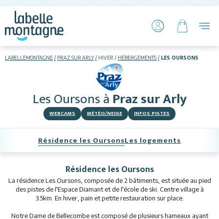
LABELLEMONTAGNE
PRAZ SUR ARLY
HIVER
HÉBERGEMENTS
LES OURSONS
HIVER
ETÉ
Les Oursons
à
Praz sur Arly
Skier
WEBCAMS
MÉTÉO/NEIGE
INFOS PISTES
Résidence les Oursons
Les logements
Résidence les Oursons
La résidence Les Oursons, composée de 2 bâtiments, est située au pied
Hébergements
des pistes de l'Espace Diamant et de l'école de ski. Centre village à
3.5km. En hiver, pain et petite restauration sur place.
Activités
Notre Dame de Bellecombe est composé de plusieurs hameaux ayant