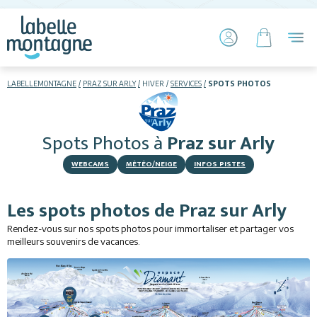
LABELLEMONTAGNE
PRAZ SUR ARLY
HIVER
SERVICES
SPOTS PHOTOS
HIVER
ETÉ
Spots Photos
à
Praz sur Arly
Skier
WEBCAMS
MÉTÉO/NEIGE
INFOS PISTES
Les spots photos de Praz sur Arly
Rendez-vous sur nos spots photos pour immortaliser et partager vos
meilleurs souvenirs de vacances.
Hébergements
Activités