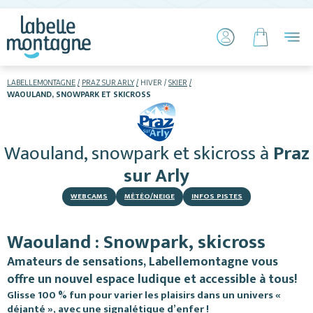
LABELLEMONTAGNE
PRAZ SUR ARLY
HIVER
SKIER
WAOULAND, SNOWPARK ET SKICROSS
HIVER
ETÉ
Waouland, snowpark et skicross
à
Praz
Skier
sur Arly
WEBCAMS
MÉTÉO/NEIGE
INFOS PISTES
Waouland : Snowpark, skicross
Amateurs de sensations, Labellemontagne vous
Hébergements
offre un nouvel espace ludique et accessible à tous!
Glisse 100 % fun pour varier les plaisirs dans un univers «
Activités
déjanté », avec une signalétique d’enfer !