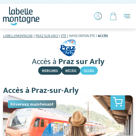
LABELLEMONTAGNE
PRAZ SUR ARLY
ETÉ
INFOS STATION ÉTÉ
ACCÈS
HIVER
ETÉ
Accès
à
Praz sur Arly
Hébergements
WEBCAMS
MÉTÉO
ACCÈS
Télésiège piétons
Accès à Praz-sur-Arly
VTT
Réservez maintenant
+ Activités
Restauration