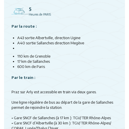
5
Heures de PARIS
Par la route :
A43 sortie Albertville, direction Ugine
A40 sortie Sallanches direction Megève
110
km de Grenoble
17
km de Sallanches
600
km de Paris
Par le train :
Praz sur Arly est accessible en train via deux gares.
Une ligne régulière de bus au départ de la gare de Sallanches
permet de rejoindre la station.
• Gare SNCF de Sallanches (à 17 km ): TGV/ TER Rhône-Alpes
• Gare SNCF d’Albertville (à 30 km ): TGV/ TER Rhône-Alpes/
CORAIL Lunéa/Thalys l’hiver