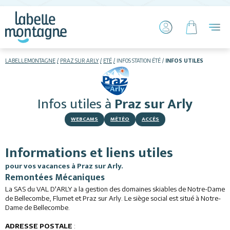
LABELLEMONTAGNE
PRAZ SUR ARLY
ETÉ
INFOS STATION ÉTÉ
INFOS UTILES
HIVER
ETÉ
Infos utiles
à
Praz sur Arly
Hébergements
WEBCAMS
MÉTÉO
ACCÈS
Télésiège piétons
Informations et liens utiles
VTT
pour vos vacances à Praz sur Arly.
Remontées Mécaniques
+ Activités
La SAS du VAL D'ARLY a la gestion des domaines skiables de Notre-Dame
de Bellecombe, Flumet et Praz sur Arly. Le siège social est situé à Notre-
Restauration
Dame de Bellecombe.
ADRESSE POSTALE
: