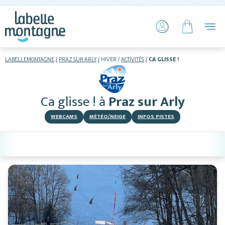
LABELLEMONTAGNE
PRAZ SUR ARLY
HIVER
ACTIVITÉS
CA GLISSE !
HIVER
ETÉ
Ca glisse !
à
Praz sur Arly
Skier
WEBCAMS
MÉTÉO/NEIGE
INFOS PISTES
Hébergements
Activités