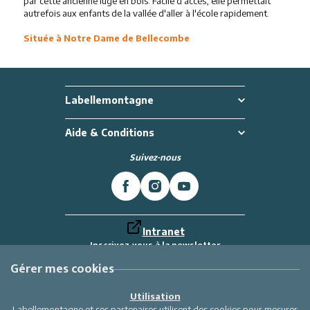
par cette ancienne luge en bois. Facile d'accès, elle permettait
autrefois aux enfants de la vallée d'aller à l'école rapidement.
Située à Notre Dame de Bellecombe
Labellemontagne
Aide & Conditions
Suivez-nous
Intranet
Inscrivez-vous à la newsletter
Et recevez toutes les dernières actualités
Labellemontagne
Gérer mes cookies
Je m'inscris
Utilisation
Labellemontagne et ses partenaires utilisent des cookies pour mesurer