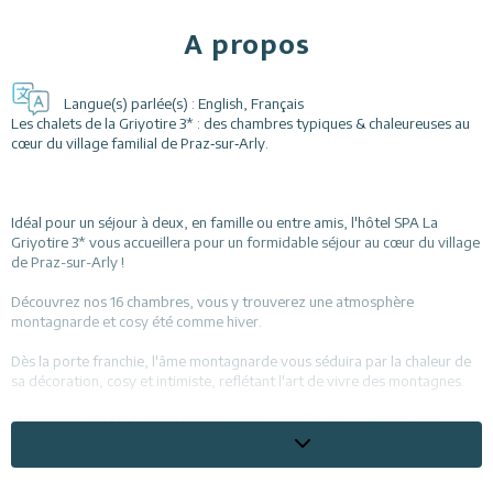
A propos
Langue(s) parlée(s) :
English
,
Français
Les chalets de la Griyotire 3* : des chambres typiques & chaleureuses au
cœur du village familial de Praz‑sur‑Arly.
Idéal pour un séjour à deux, en famille ou entre amis, l'hôtel SPA La
Griyotire 3* vous accueillera pour un formidable séjour au cœur du village
de Praz-sur-Arly !
Découvrez nos 16 chambres, vous y trouverez une atmosphère
montagnarde et cosy été comme hiver.
Dès la porte franchie, l'âme montagnarde vous séduira par la chaleur de
sa décoration, cosy et intimiste, reflétant l'art de vivre des montagnes.
L'ambiance est tout spécialement agréable à l'heure de l'après-ski:
goûter gourmand au coin du feu, sauna, massages...
En savoir plus
Piscine intérieure chauffée avec jets massants, sauna et salle de massage.