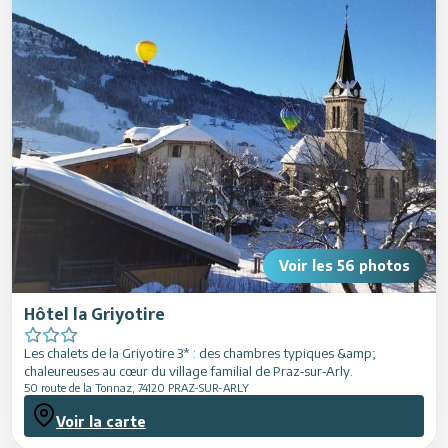
Restaurants
Animations
Services
Voir les
56
photos
Hôtel la Griyotire
Les chalets de la Griyotire 3* : des chambres typiques &amp;
chaleureuses au cœur du village familial de Praz‑sur‑Arly.
50 route de la Tonnaz
,
74120
PRAZ-SUR-ARLY
Voir la carte