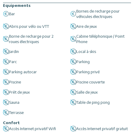
Equipements
Plusieurs restaurants accessibles à 50 mètres.
Bornes de recharge pour
Bar
véhicules électriques
Abris pour vélo ou VTT
Aire de jeux
Borne de recharge pour 2
Cabine téléphonique / Point
roues électriques
Phone
Jardin
Local à skis
Parc
Parking
Parking autocar
Parking privé
Piscine
Piscine couverte
Prêt de jeux
Salle de jeux
Sauna
Table de ping pong
Terrasse
Confort
Accès Internet privatif Wifi
Accès Internet privatif gratuit