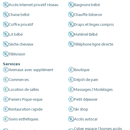
Accès Internet privatif réseau
Baignoire bébé
Chaise bébé
Chauffe-biberon
Coffre privatif
Draps et linges compris
Lit bébé
Matériel Bébé
Sèche cheveux
Téléphone ligne directe
Télévision
Services
Animaux avec supplément
Boutique
Commerces
Dépôt de pain
Location de salles
Massages / Modelages
Paniers Pique-nique
Petit déjeuner
Restauration rapide
Ski shop
Soins esthétiques
Accès autocar
Cyber espace / bornes accès