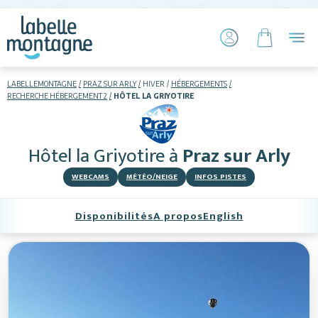
LABELLEMONTAGNE
PRAZ SUR ARLY
HIVER
HÉBERGEMENTS
RECHERCHE HÉBERGEMENT 2
HÔTEL LA GRIYOTIRE
HIVER
ETÉ
Hôtel la Griyotire
à
Praz sur Arly
Skier
WEBCAMS
MÉTÉO/NEIGE
INFOS PISTES
Disponibilités
A propos
English
Hébergements
Activités