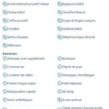
Accès Internet privatif réseau
Baignoire bébé
Chaise bébé
Chauffe-biberon
Coffre privatif
Draps et linges compris
Lit bébé
Matériel Bébé
Sèche cheveux
Téléphone ligne directe
Télévision
Services
Animaux avec supplément
Boutique
Commerces
Dépôt de pain
Location de salles
Massages / Modelages
Paniers Pique-nique
Petit déjeuner
Restauration rapide
Ski shop
Soins esthétiques
Accès autocar
Cyber espace / bornes accès