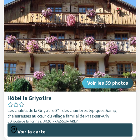
Animations
Voir les
59
photos
Hôtel la Griyotire
Les chalets de la Griyotire 3* : des chambres typiques &amp;
chaleureuses au cœur du village familial de Praz‑sur‑Arly.
50 route de la Tonnaz
,
74120
PRAZ-SUR-ARLY
Voir la carte