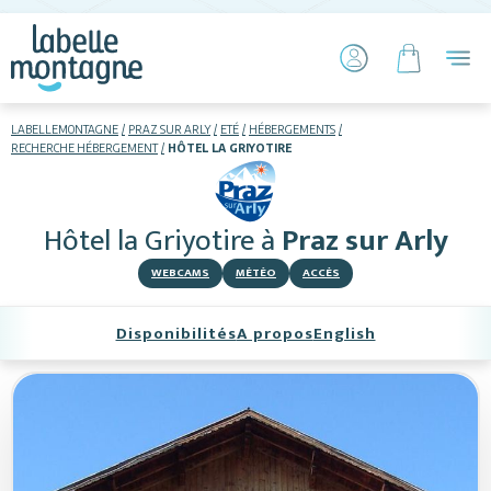
LABELLEMONTAGNE
PRAZ SUR ARLY
ETÉ
HÉBERGEMENTS
RECHERCHE HÉBERGEMENT
HÔTEL LA GRIYOTIRE
HIVER
ETÉ
Hôtel la Griyotire
à
Praz sur Arly
Hébergements
WEBCAMS
MÉTÉO
ACCÈS
Télésiège piétons
Disponibilités
A propos
English
VTT
+ Activités
Restauration