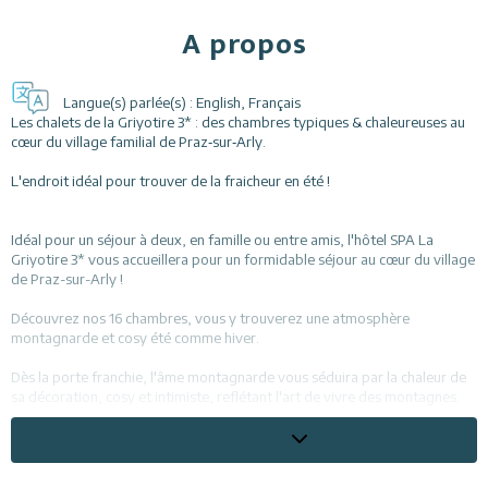
A propos
Langue(s) parlée(s) :
English
,
Français
Les chalets de la Griyotire 3* : des chambres typiques & chaleureuses au
cœur du village familial de Praz‑sur‑Arly.
L'endroit idéal pour trouver de la fraicheur en été !
Idéal pour un séjour à deux, en famille ou entre amis, l'hôtel SPA La
Griyotire 3* vous accueillera pour un formidable séjour au cœur du village
de Praz-sur-Arly !
Découvrez nos 16 chambres, vous y trouverez une atmosphère
montagnarde et cosy été comme hiver.
Dès la porte franchie, l'âme montagnarde vous séduira par la chaleur de
sa décoration, cosy et intimiste, reflétant l'art de vivre des montagnes.
L'ambiance est tout spécialement agréable à l'heure de l'après-ski:
En savoir plus
goûter gourmand au coin du feu, sauna, massages...