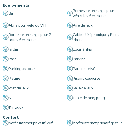
Piscine intérieure chauffée avec jets massants, sauna et salle de massage.
Equipements
Bornes de recharge pour
Plusieurs restaurants accessibles à 50 mètres.
Bar
véhicules électriques
Abris pour vélo ou VTT
Aire de jeux
Borne de recharge pour 2
Cabine téléphonique / Point
roues électriques
Phone
Jardin
Local à skis
Parc
Parking
Parking autocar
Parking privé
Piscine
Piscine couverte
Prêt de jeux
Salle de jeux
Sauna
Table de ping pong
Terrasse
Confort
Accès Internet privatif Wifi
Accès Internet privatif gratuit